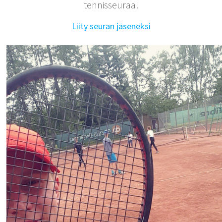
tennisseuraa!
Liity seuran jäseneksi