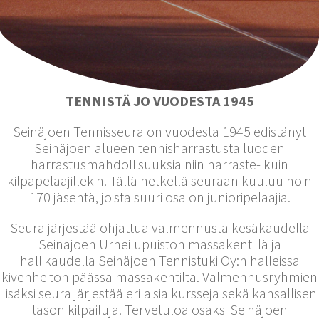
TENNISTÄ JO VUODESTA 1945
Seinäjoen Tennisseura on vuodesta 1945 edistänyt
Seinäjoen alueen tennisharrastusta luoden
harrastusmahdollisuuksia niin harraste- kuin
kilpapelaajillekin. Tällä hetkellä seuraan kuuluu noin
170 jäsentä, joista suuri osa on junioripelaajia.
Seura järjestää ohjattua valmennusta kesäkaudella
Seinäjoen Urheilupuiston massakentillä ja
hallikaudella Seinäjoen Tennistuki Oy:n halleissa
kivenheiton päässä massakentiltä. Valmennusryhmien
lisäksi seura järjestää erilaisia kursseja sekä kansallisen
tason kilpailuja. Tervetuloa osaksi Seinäjoen