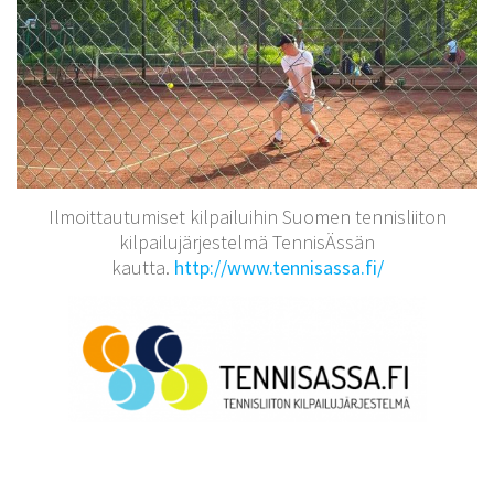
Ilmoittautumiset kilpailuihin Suomen tennisliiton
kilpailujärjestelmä TennisÄssän
kautta.
http://www.tennisassa.fi/