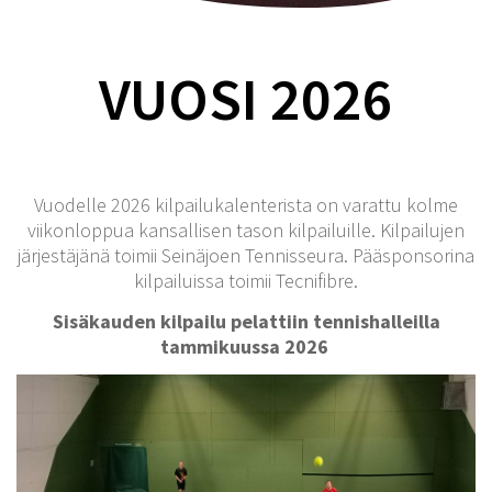
VUOSI 2026
Vuodelle 2026 kilpailukalenterista on varattu kolme
viikonloppua kansallisen tason kilpailuille. Kilpailujen
järjestäjänä toimii Seinäjoen Tennisseura. Pääsponsorina
kilpailuissa toimii Tecnifibre.
Sisäkauden kilpailu pelattiin tennishalleilla
tammikuussa 2026